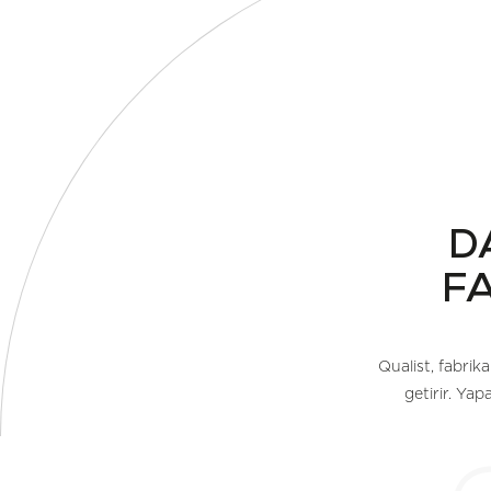
D
F
Qualist, fabrika
getirir. Ya