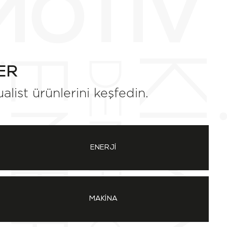
ER
list ürünlerini keşfedin.
ENERJİ
MAKİNA