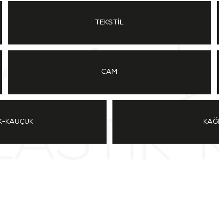
TEKSTİL
CAM
K-KAUÇUK
KAĞ