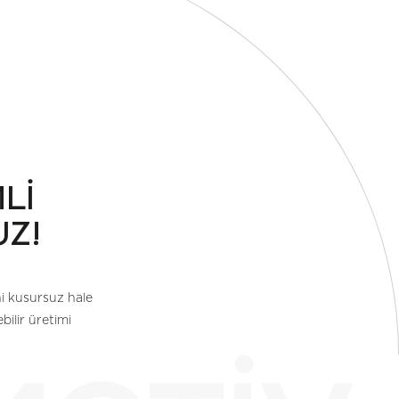
Lİ
Z!
ini kusursuz hale
ilir üretimi