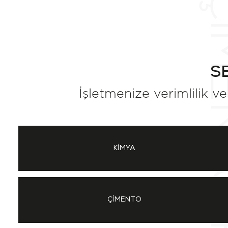
S
İşletmenize verimlilik v
KİMYA
ÇİMENTO